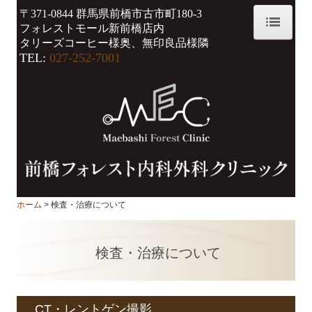
〒371-0844
群馬県前橋市古市町180-3
フォレストモール新前橋店内
タリーズコーヒー様奥、無印良品様隣
ホーム
TEL:
027-252-7001
院長紹介
診療のご案内
検査・治療について
初診の方へ
ホーム
検査・治療について
アクセス
自費診療
検査・治療
について
施設基準等
保険外費用一覧
CT・レントゲン撮影