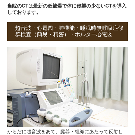
当院のCTは最新の低被爆で体に侵襲の少ないCTを導入
しております。
超音波・心電図・肺機能・睡眠時無呼吸症候
群検査（簡易・精密）・ホルター心電図
からだに超音波をあて、臓器・組織にあたって反射し