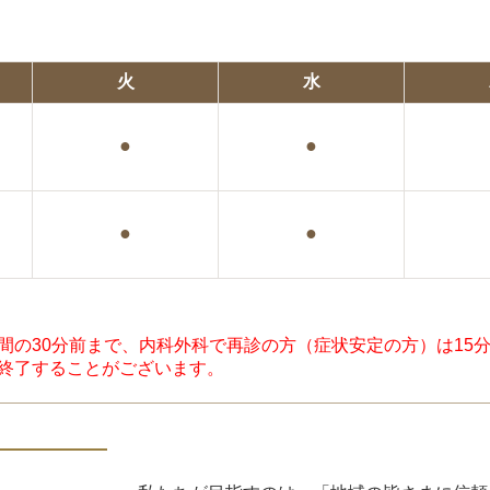
火
水
●
●
●
●
間の30分前まで、内科外科で再診の方（症状安定の方）は15
終了することがございます。