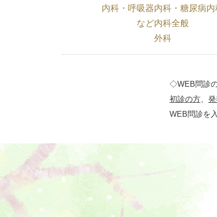
内科・呼吸器内科・糖尿病内
など内科全般
外科
◇WEB問診
初診の方
、
発
WEB問診を