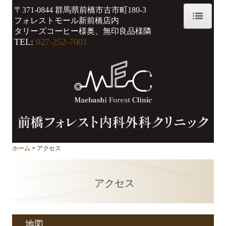
〒371-0844
群馬県前橋市古市町180-3
フォレストモール新前橋店内
タリーズコーヒー様奥、無印良品様隣
ホーム
TEL:
027-252-7001
院長紹介
診療のご案内
検査・治療について
初診の方へ
ホーム
アクセス
アクセス
自費診療
アクセス
施設基準等
保険外費用一覧
地図